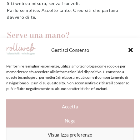
Siti web su misura, senza fronzoli.
Parlo semplice. Ascolto tanto. Creo siti che parlano
davvero di te.
VISIT US
Serve una mano?
Bari, Puglia (ovunque online)
+39 351 10 66 903
Gestisci Consenso
valeria@rolliweb.com
OPENING HOURS
Per fornire le migliori esperienze, utilizziamo tecnologie come i cookie per
Esplora
memorizzare e/o accedere alle informazioni del dispositivo. Il consenso a
queste tecnologie ci permetterà di elaborare dati come il comportamento di
Come lavoro
navigazione o ID unici su questo sito. Non acconsentire o ritirare il consenso
Servizi
può influire negativamente su alcune caratteristiche e funzioni.
Scopri se hai bisogno di un sito web
Contatti
Accetta
JOIN THE CLUB
Tips per il tuo sito
Nega
Ricevi consigli pratici per il tuo sito (senza spam).
Visualizza preferenze