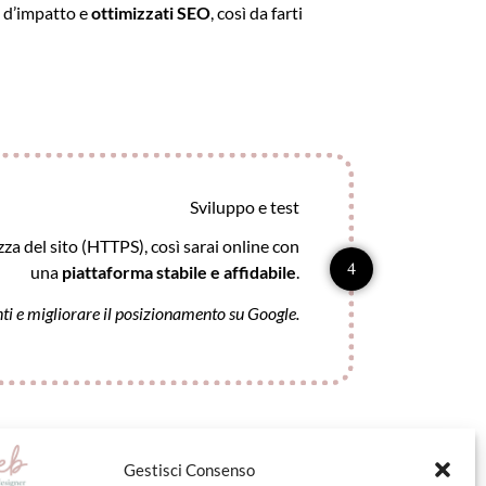
, d’impatto e
ottimizzati SEO
, così da farti
Sviluppo e test
ezza del sito (HTTPS), così sarai online con
4
una
piattaforma stabile e affidabile
.
nti e migliorare il posizionamento su Google.
Gestisci Consenso
tonomia. E se vuoi, ci sono anche i miei