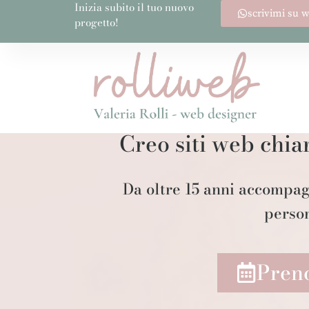
Inizia subito il tuo nuovo
scrivimi su 
progetto!
Creo siti web chiar
Da oltre 15 anni accompagn
person
Preno