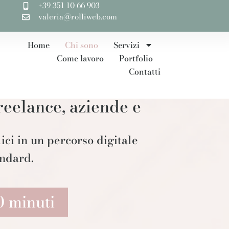
+39 351 10 66 903
valeria@rolliweb.com
Home
Chi sono
Servizi
Come lavoro
Portfolio
Contatti
freelance, aziende e
ici in un percorso digitale
andard.
0 minuti