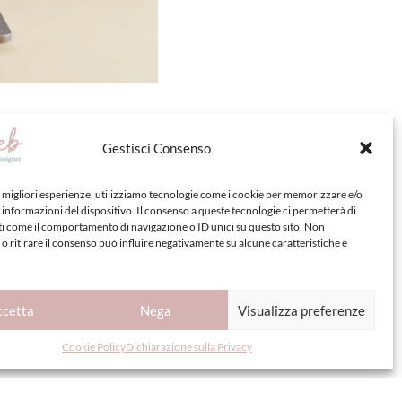
Gestisci Consenso
e migliori esperienze, utilizziamo tecnologie come i cookie per memorizzare e/o
 informazioni del dispositivo. Il consenso a queste tecnologie ci permetterà di
versità degli Studi di Bari)
ti come il comportamento di navigazione o ID unici su questo sito. Non
Ricerca medica
o ritirare il consenso può influire negativamente su alcune caratteristiche e
istituzionale
sive – Sezioni multiple
cademico e clinico, rendere accessibili
ccetta
Nega
Visualizza preferenze
 richieste di appuntamenti e interazioni con
Cookie Policy
Dichiarazione sulla Privacy