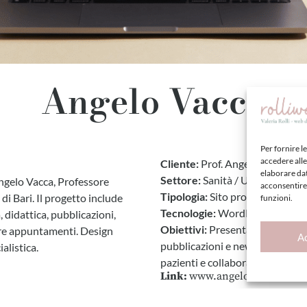
Angelo Vacca
Per fornire l
accedere alle
Cliente:
Prof. Angelo Vacca (Uni
elaborare da
Settore:
Sanità / Università / 
 Angelo Vacca, Professore
acconsentire 
Tipologia:
Sito professionale / 
di Bari. Il progetto include
funzioni.
Tecnologie:
WordPress – Respon
a, didattica, pubblicazioni,
Obiettivi:
Presentare profilo ac
ere appuntamenti. Design
A
pubblicazioni e news, facilitare
alistica.
pazienti e collaboratori
Link:
www.angelovacca.it